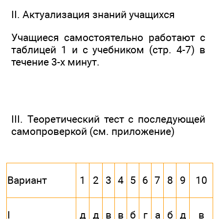
II. Актуализация знаний учащихся
Учащиеся самостоятельно работают с
таблицей 1 и с учебником (стр. 4-7) в
течение 3-х минут.
III. Теоретический тест с последующей
самопроверкой (см. приложение)
Вариант
1
2
3
4
5
6
7
8
9
10
I
д
д
в
в
б
г
а
б
д
в