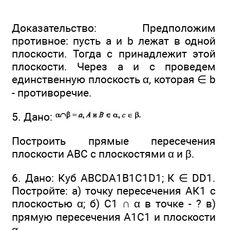
Доказательство: Предположим
противное: пусть а и b лежат в одной
плоскости. Тогда с принадлежит этой
плоскости. Через а и с проведем
единственную плоскость α, которая ∈ b
- противоречие.
5. Дано:
Построить прямые пересечения
плоскости ABC с плоскостями α и β.
6. Дано: Куб ABCDA1B1C1D1; К ∈ DD1.
Постройте: а) точку пересечения АК1 с
плоскостью α; б) С1 ∩ α в точке - ? в)
прямую пересечения A1C1 и плоскости
α.