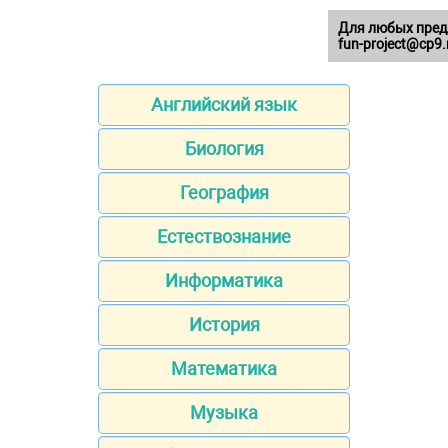
Для любых пред
fun-project@cp9.
Английский язык
Биология
География
Естествознание
Информатика
История
Математика
Музыка