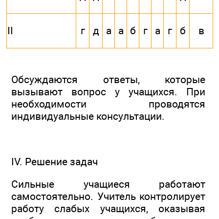
II
г
д
а
а
б
г
а
г
б
в
Обсуждаются ответы, которые
вызывают вопрос у учащихся. При
необходимости проводятся
индивидуальные консультации.
IV. Решение задач
Сильные учащиеся работают
самостоятельно. Учитель контролирует
работу слабых учащихся, оказывая