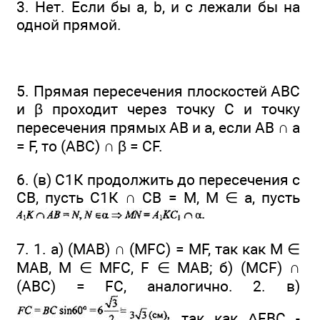
3. Нет. Если бы а, b, и с лежали бы на
одной прямой.
5. Прямая пересечения плоскостей ABC
и β проходит через точку С и точку
пересечения прямых АВ и а, если АВ ∩ а
= F, то (ABC) ∩ β = CF.
6. (в) С1К продолжить до пересечения с
СВ, пусть С1К ∩ СВ = М, М ∈ а, пусть
7. 1. а) (МАВ) ∩ (MFC) = MF, так как М ∈
МАВ, М ∈ MFC, F ∈ МАВ; б) (MCF) ∩
(ABC) = FC, аналогично. 2. в)
так как ΔFBC -