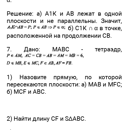
Решение: а) А1К и АВ лежат в одной
плоскости и не параллельны. Значит,
б) С1К ∩ α в точке,
расположенной на продолжении СВ.
7. Дано: МАВС - тетраэдр,
1) Назовите прямую, по которой
пересекаются плоскости: а) МАВ и MFC;
б) MCF и ABC.
2) Найти длину CF и SΔABC.