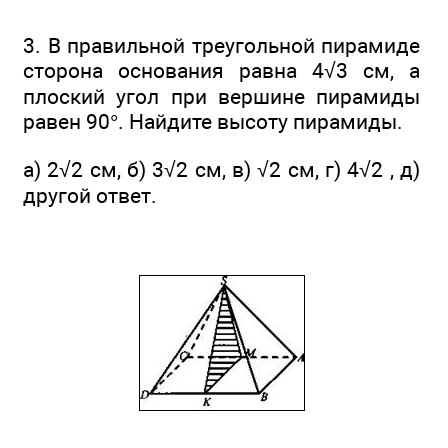
3. В правильной треугольной пирамиде
сторона основания равна 4√3 см, а
плоский угол при вершине пирамиды
равен 90°. Найдите высоту пирамиды.
а) 2√2 см, б) 3√2 см, в) √2 см, г) 4√2 , д)
другой ответ.