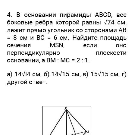
4. В основании пирамиды ABCD, все
боковые ребра которой равны √74 см,
лежит прямо угольник со сторонами АВ
= 8 см и ВС = 6 см. Найдите площадь
сечения MSN, если оно
перпендикулярно плоскости
основании, а ВМ : МС = 2 : 1.
а) 14√l4 см, б) 14√15 см, в) 15√15 см, г)
другой ответ.