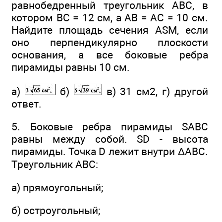
равнобедренный треугольник ABC, в
котором ВС = 12 см, а АВ = АС = 10 см.
Найдите площадь сечения ASM, если
оно перпендикулярно плоскости
основания, а все боковые ребра
пирамиды равны 10 см.
а)
б)
в) 31 см2, г) другой
ответ.
5. Боковые ребра пирамиды SABC
равны между собой. SD - высота
пирамиды. Точка D лежит внутри ΔABC.
Треугольник ABC:
а) прямоугольный;
б) остроугольный;