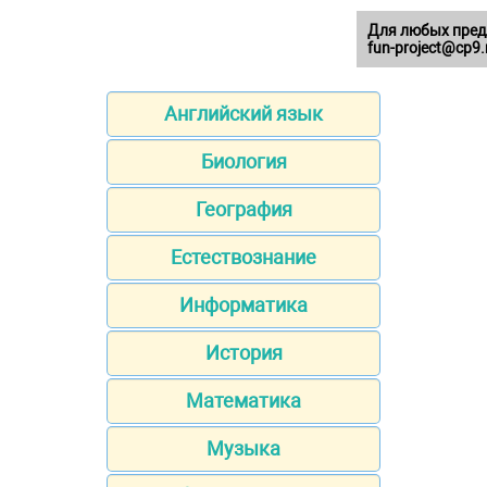
Для любых пред
fun-project@cp9.
Английский язык
Биология
География
Естествознание
Информатика
История
Математика
Музыка