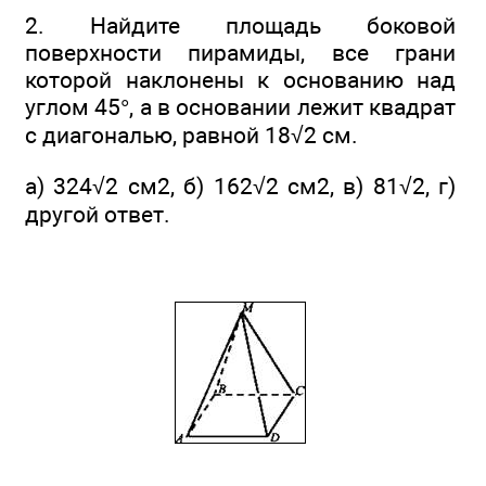
2. Найдите площадь боковой
поверхности пирамиды, все грани
которой наклонены к основанию над
углом 45°, а в основании лежит квадрат
с диагональю, равной 18√2 см.
а) 324√2 см2, б) 162√2 см2, в) 81√2, г)
другой ответ.