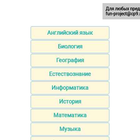
Для любых пред
fun-project@cp9.
Английский язык
Биология
География
Естествознание
Информатика
История
Математика
Музыка