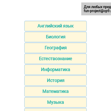
Для любых пред
fun-project@cp9.
Английский язык
Биология
География
Естествознание
Информатика
История
Математика
Музыка