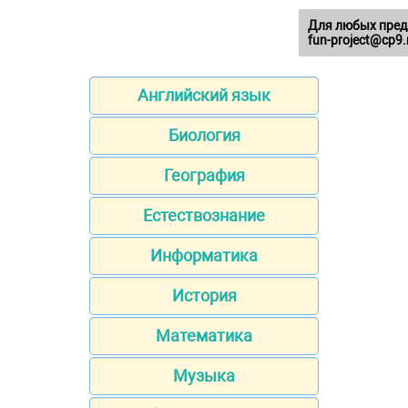
Для любых пред
fun-project@cp9.
Английский язык
Биология
География
Естествознание
Информатика
История
Математика
Музыка