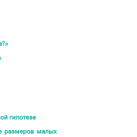
а?»
е
ной гипотезе
ие размеров малых