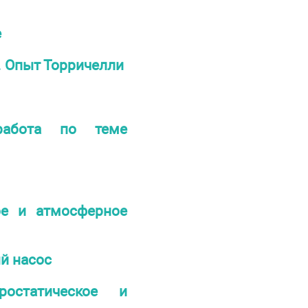
е
. Опыт Торричелли
работа по теме
ое и атмосферное
й насос
остатическое и