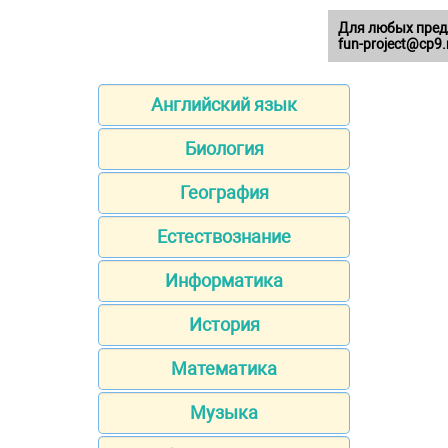
Для любых пред
fun-project@cp9.
Английский язык
Биология
География
Естествознание
Информатика
История
Математика
Музыка