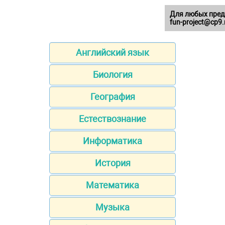
Для любых пред
fun-project@cp9.
Английский язык
Биология
География
Естествознание
Информатика
История
Математика
Музыка