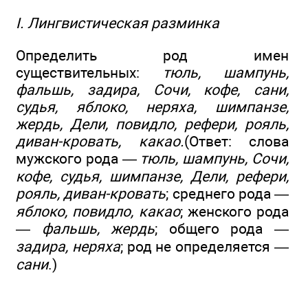
I. Лингвистическая разминка
Определить род имен
существительных:
тюль, шампунь,
фальшь, задира, Сочи, кофе, сани,
судья, яблоко, неряха, шимпанзе,
жердь, Дели, повидло, рефери, рояль,
диван-кровать, какао.
(Ответ: слова
мужского рода —
тюль, шампунь, Сочи,
кофе, судья, шимпанзе, Дели, рефери,
рояль, диван-кровать
; среднего рода —
яблоко, повидло, какао
; женского рода
—
фальшь, жердь
; общего рода —
задира, неряха
; род не определяется —
сани
.)