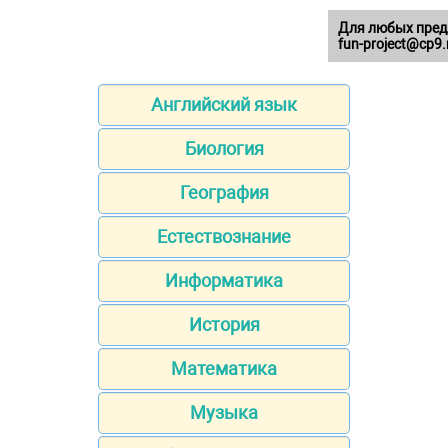
Для любых пред
fun-project@cp9.
Английский язык
Биология
География
Естествознание
Информатика
История
Математика
Музыка