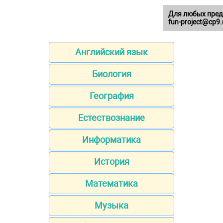
Для любых пред
fun-project@cp9.
Английский язык
Биология
География
Естествознание
Информатика
История
Математика
Музыка