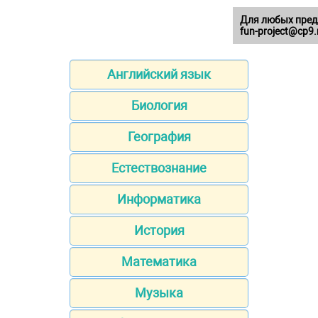
Для любых пред
fun-project@cp9.
Английский язык
Биология
География
Естествознание
Информатика
История
Математика
Музыка