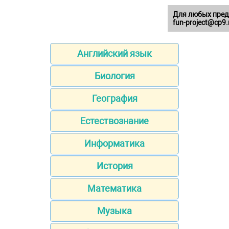
Для любых пред
fun-project@cp9.
Английский язык
Биология
География
Естествознание
Информатика
История
Математика
Музыка