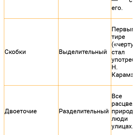
его.
Первы
тире
(«черту
Скобки
Выделительный
стал
употре
Н. 
Карамз
Все
расцве
Двоеточие
Разделительный
природ
люди
улицах.