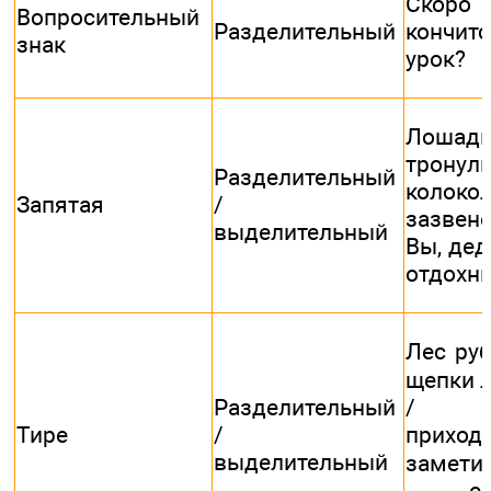
Скор
Вопросительный
Разделительный
кончитс
знак
урок?
Лошад
тронули
Разделительный
колоко
Запятая
/
зазвен
выделительный
Вы, дед
отдохни
Лес ру
щепки л
Разделительный
/ М
Тире
/
приход
выделительный
замети
— см