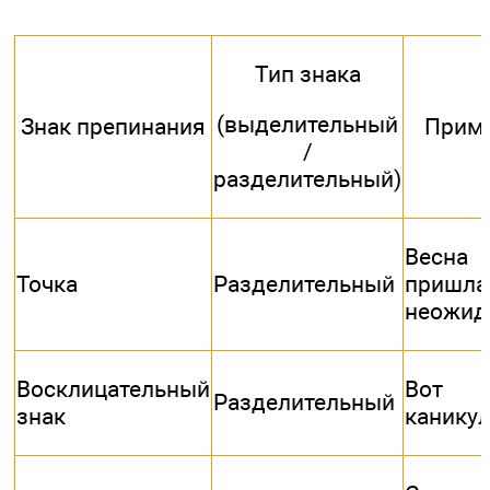
Тип знака
(выделительный
Знак препинания
Прим
/
разделительный)
Весна
Точка
Разделительный
пришла
неожид
Восклицательный
Вот
Разделительный
знак
каникул