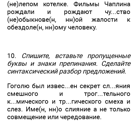
(не)лепом котелке. Фильмы Чаплина
рождали и рождают чу...ство
(не)обыкнове(н, нн)ой жалости к
обездоле(н, нн)ому человеку.
10.
Спишите, вставьте пропущенные
буквы и знаки препинания. Сделайте
синтаксический разбор предложений.
Гоголю был извес...ен секрет сл...яния
смешного и трог...тельного
к...мического и тр...гического смеха и
слез. Име(н, нн)о слияние а не только
совмещение или чередование.