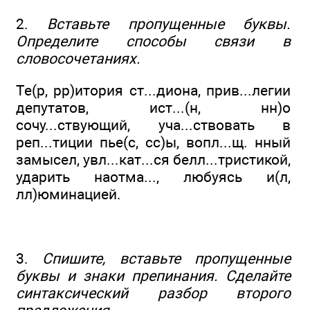
2.
Вставьте пропущенные буквы.
Определите способы связи в
словосочетаниях.
Те(р, рр)итория ст...диона, прив...легии
депутатов, ист...(н, нн)о
сочу...ствующий, уча...ствовать в
реп...тиции пье(с, сс)ы, вопл...щ. нный
замысел, увл...кат...ся белл...тристикой,
ударить наотма..., любуясь и(л,
лл)юминацией.
3.
Спишите, вставьте пропущенные
буквы и знаки препинания. Сделайте
синтаксический разбор второго