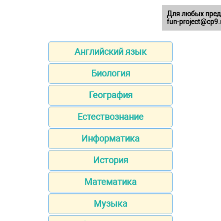
Для любых пред
fun-project@cp9.
Английский язык
Биология
География
Естествознание
Информатика
История
Математика
Музыка