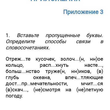
Приложение 3
1.
Вставьте пропущенные буквы.
Определите способы связи в
словосочетаниях.
Отреж...те кусочек, золоч...(н, нн)ое
кольцо, расп...хнуть насте...,
больш...нство труже(н, нн)иков, (в)
глубь океана, впеч...тляющие
дост...пр..мечательности, мчит...ся
(в)скач..., (не)смотря на (не)летную
погоду.