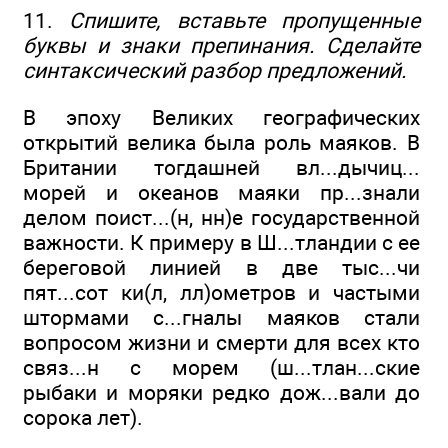
11.
Спишите, вставьте пропущенные
буквы и знаки препинания. Сделайте
синтаксический разбор предложений.
В эпоху Великих географических
открытий велика была роль маяков. В
Британии тогдашней вл...дычиц...
морей и океанов маяки пр...знали
делом поист...(н, нн)е государственной
важности. К примеру в Ш...тландии с ее
береговой линией в две тыс...чи
пят...сот ки(л, лл)ометров и частыми
штормами с...гналы маяков стали
вопросом жизни и смерти для всех кто
связ...н с морем (ш...тлан...ские
рыбаки и моряки редко дож...вали до
сорока лет).