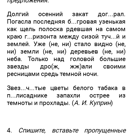
предложения.
Долгий осенний закат дог...рал.
Погасла последняя б...гровая узенькая
как щель полоска рдевшая на самом
краю г...ризонта между сизой туч...й и
землей. Уже (не, ни) стало видно (не,
ни) земли (не, ни) деревьев (не, ни)
неба. Только над головой большие
звезды дро(ж, жж)али своими
ресницами средь темной ночи.
Звез...ч...тые цветы белого табака в
п...лисаднике запахли острее из
темноты и прохлады. (
А. И. Куприн
)
4.
Спишите, вставьте пропущенные