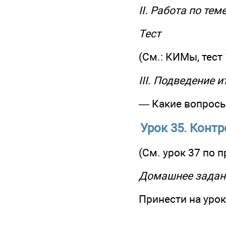
II. Работа по тем
Тест
(См.: КИМы, тест 
III. Подведение 
— Какие вопросы
Урок 35. Конт
(См. урок 37 по 
Домашнее задан
Принести на уро