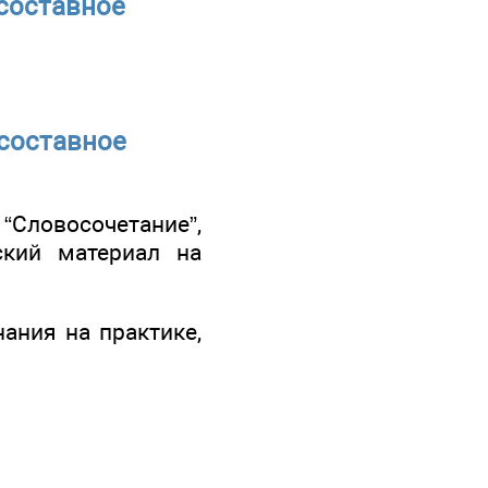
усоставное
усоставное
Словосочетание”,
ский материал на
ания на практике,