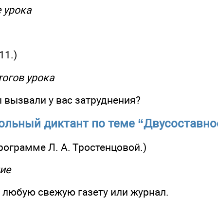
е урока
11.)
итогов урока
 вызвали у вас затруднения?
рольный диктант по теме “Двусоставн
программе Л. А. Тростенцовой.)
ие
к любую свежую газету или журнал.