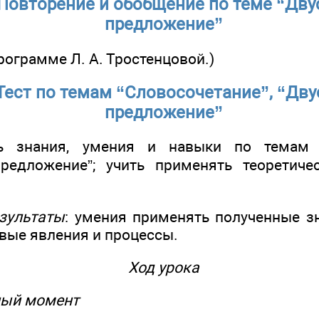
 Повторение и обобщение по теме “Дв
предложение”
программе Л. А. Тростенцовой.)
 Тест по темам “Словосочетание”, “Дв
предложение”
ь знания, умения и навыки по темам “
предложение”; учить применять теоретиче
зультаты
: умения применять полученные зн
вые явления и процессы.
Ход урока
ный момент