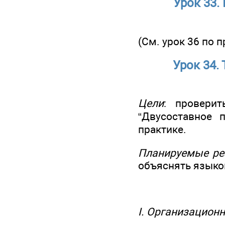
Урок 33.
(См. урок 36 по 
Урок 34.
Цели
: проверит
“Двусоставное 
практике.
Планируемые ре
объяснять языко
I. Организацион