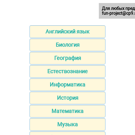
Для любых пред
fun-project@cp9.
Английский язык
Биология
География
Естествознание
Информатика
История
Математика
Музыка