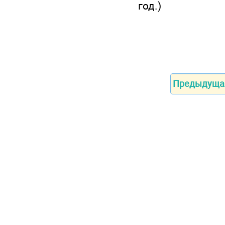
год.)
Предыдуща