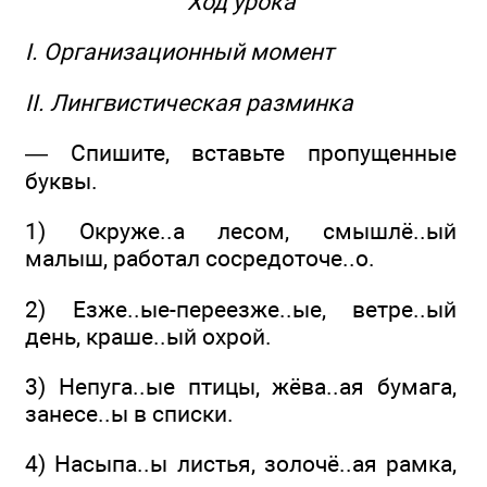
Ход урока
I. Организационный момент
II. Лингвистическая разминка
— Спишите, вставьте пропущенные
буквы.
1) Окруже..а лесом, смышлё..ый
малыш, работал сосредоточе..о.
2) Езже..ые-переезже..ые, ветре..ый
день, краше..ый охрой.
3) Непуга..ые птицы, жёва..ая бумага,
занесе..ы в списки.
4) Насыпа..ы листья, золочё..ая рамка,