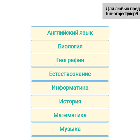
Для любых пред
fun-project@cp9.
Английский язык
Биология
География
Естествознание
Информатика
История
Математика
Музыка