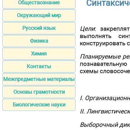
Синтаксич
Обществознание
Окружающий мир
Цели
: закрепля
Русский язык
выполнять син
Физика
конструировать с
Химия
Планируемые ре
познавательную 
Контакты
схемы словосоче
Межпредметные материалы
Основы грамотности
I. Организацион
Биологические науки
II. Лингвистичес
Выборочный дик