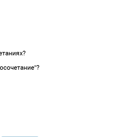
етаниях?
осочетание”?