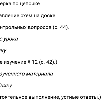
верка по цепочке.
тавление схем на доске.
нтрольных вопросов (с. 44).
е урока
ику
изучение § 12 (с. 42).)
изученного материала
бнику
тоятельное выполнение, устные ответы.)