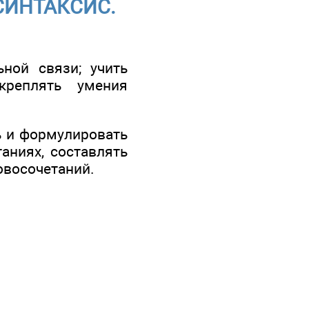
 СИНТАКСИС.
И
ной связи; учить
креплять умения
ь и формулировать
аниях, составлять
овосочетаний.