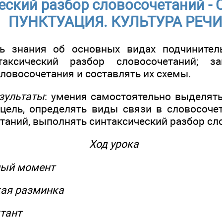
еский разбор словосочетаний -
ПУНКТУАЦИЯ. КУЛЬТУРА РЕЧ
ть знания об основных видах подчинитель
таксический разбор словосочетаний; за
ловосочетания и составлять их схемы.
зультаты
: умения самостоятельно выделят
цель, определять виды связи в словосочет
таний, выполнять синтаксический разбор сл
Ход урока
ный момент
кая разминка
тант