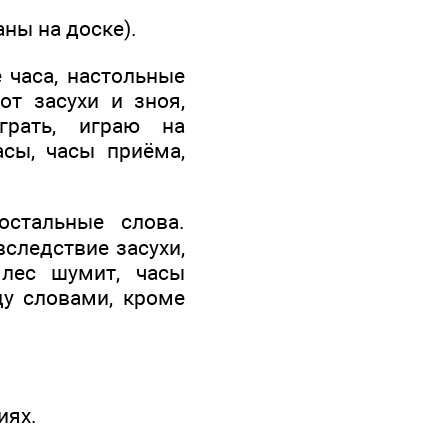
ны на доске).
е часа, настольные
от засухи и зноя,
играть, играю на
асы, часы приёма,
стальные слова.
вследствие засухи,
 лес шумит, часы
ду словами, кроме
иях.