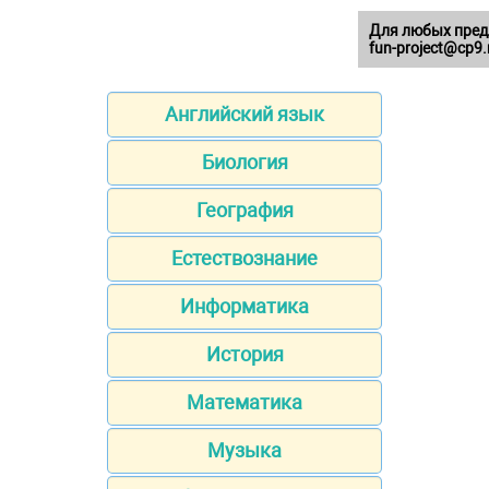
Для любых пред
fun-project@cp9.
Английский язык
Биология
География
Естествознание
Информатика
История
Математика
Музыка