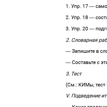
1. Упр. 17 — са
2. Упр. 18 — сос
3. Упр. 20 — под
2. Словарная ра
— Запишите в сло
— Составьте с э
3. Тест
(См.: КИМы, тест 
V. Подведение ит
— Какие сведени