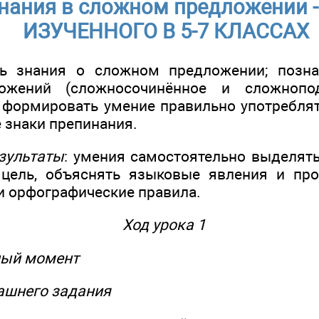
инания в сложном предложении
ИЗУЧЕННОГО В 5-7 КЛАССАХ
ть знания о сложном предложении; позн
ожений (сложносочинённое и сложноподч
; формировать умение правильно употребля
 знаки препинания.
зультаты
: умения самостоятельно выделят
 цель, объяснять языковые явления и про
и орфографические правила.
Ход урока 1
ный момент
машнего задания