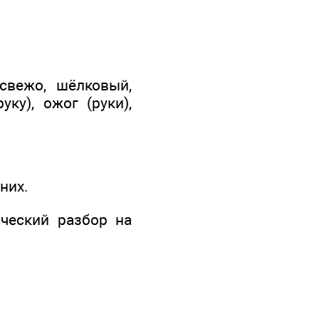
 свежо, шёлковый,
уку), ожог (руки),
них.
ческий разбор на