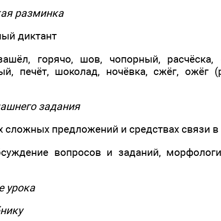
кая разминка
ый диктант
зашёл, горячо, шов, чопорный, расчёска,
й, печёт, шоколад, ночёвка, сжёг, ожёг (р
машнего задания
ах сложных предложений и средствах связи в 
бсуждение вопросов и заданий, морфологи
е урока
бнику