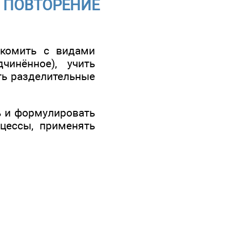
 - ПОВТОРЕНИЕ
акомить с видами
инённое), учить
ть разделительные
ь и формулировать
цессы, применять