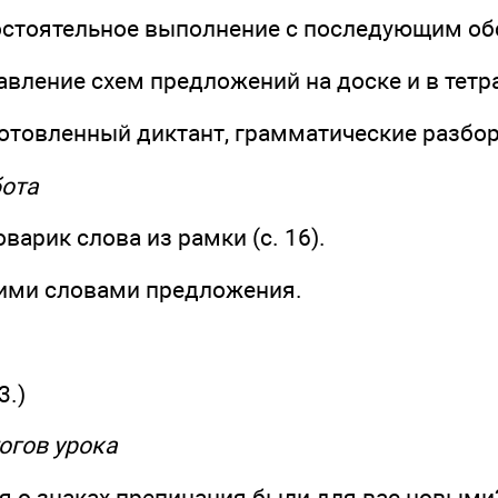
мостоятельное выполнение с последующим о
тавление схем предложений на доске и в тетр
готовленный диктант, грамматические разбо
бота
варик слова из рамки (с. 16).
тими словами предложения.
3.)
огов урока
я о знаках препинания были для вас новыми