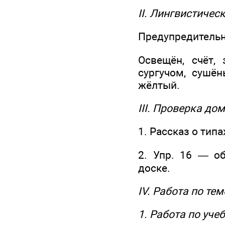
II. Лингвистичес
Предупредительн
Освещён, счёт, 
сургучом, сушёны
жёлтый.
III. Проверка до
1. Рассказ о тип
2. Упр. 16 — о
доске.
IV. Работа по тем
1. Работа по уче