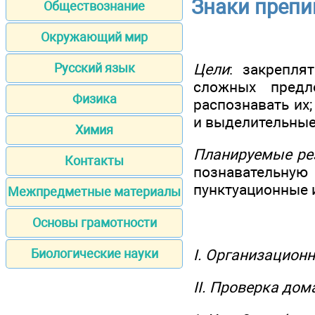
Знаки преп
Обществознание
Окружающий мир
Цели
: закрепля
Русский язык
сложных предл
Физика
распознавать их
и выделительные
Химия
Планируемые ре
Контакты
познавательную
пунктуационные 
Межпредметные материалы
Основы грамотности
I. Организацион
Биологические науки
II. Проверка до