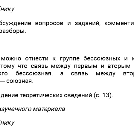
бнику
бсуждение вопросов и заданий, комменти
разборы.
можно отнести к группе бессоюзных и 
отому что связь между первым и вторым
ного бессоюзная, а связь между вт
— союзная.
ждение теоретических сведений (с. 13).
 изученного материала
бнику