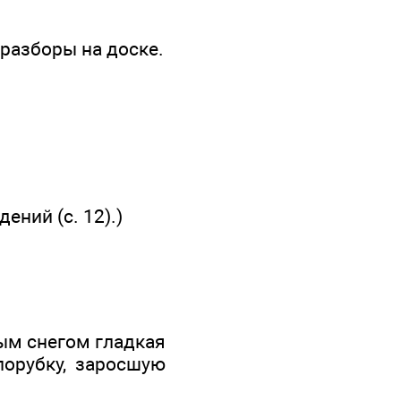
 разборы на доске.
ний (с. 12).)
лым снегом гладкая
порубку, заросшую