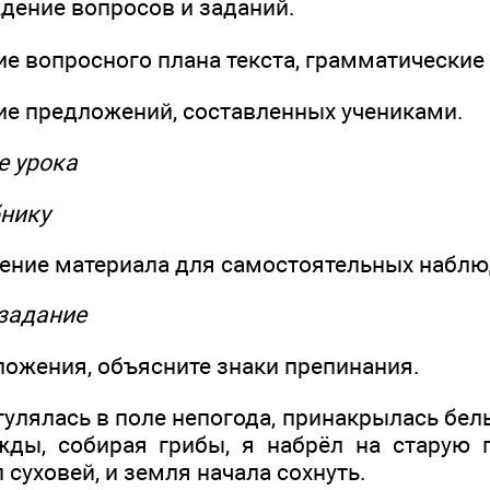
ждение вопросов и заданий.
ние вопросного плана текста, грамматические
ние предложений, составленных учениками.
ме урока
бнику
ение материала для самостоятельных наблюде
 задание
ожения, объясните знаки препинания.
гулялась в поле непогода, принакрылась бе
жды, собирая грибы, я набрёл на старую 
 суховей, и земля начала сохнуть.