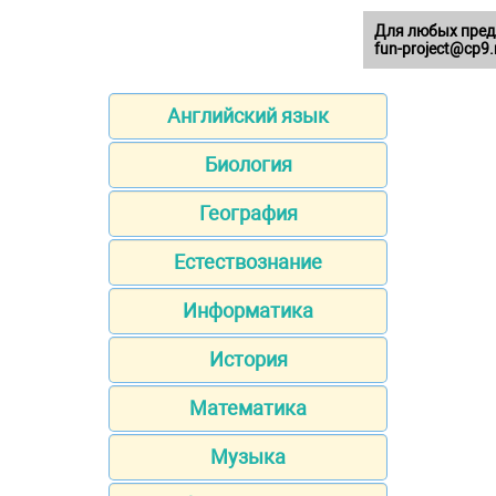
Для любых пред
fun-project@cp9.
Английский язык
Биология
География
Естествознание
Информатика
История
Математика
Музыка