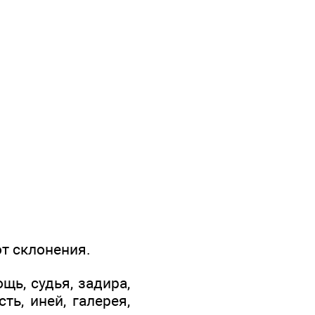
т склонения.
щь, судья, задира,
ть, иней, галерея,