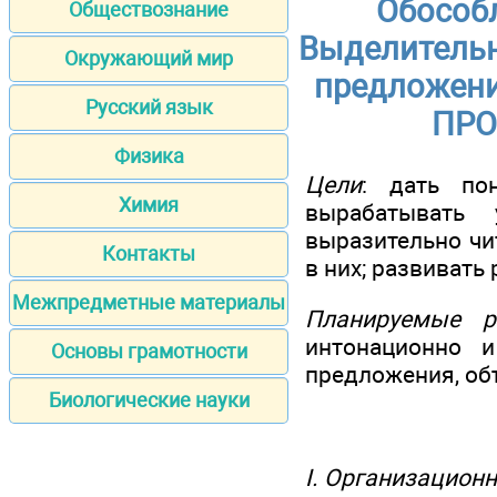
Обособ
Обществознание
Выделительн
Окружающий мир
предложен
Русский язык
ПРО
Физика
Цели
: дать по
Химия
вырабатывать
выразительно чи
Контакты
в них; развивать
Межпредметные материалы
Планируемые р
интонационно 
Основы грамотности
предложения, об
Биологические науки
I. Организацион