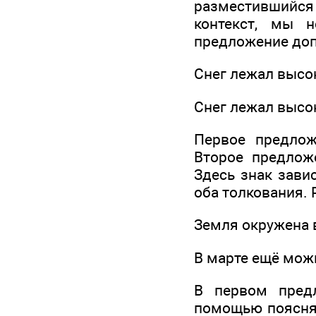
разместившийся в
контекст, мы 
предложение доп
Снег лежал высок
Снег лежал высок
Первое предлож
Второе предложе
Здесь знак завис
оба толкования.
Земля окружена 
В марте ещё можн
В первом пред
помощью поясн