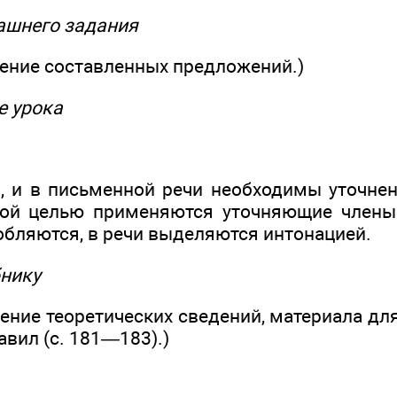
машнего задания
дение составленных предложений.)
ме урока
й, и в письменной речи необходимы уточнен
той целью применяются уточняющие члены
обляются, в речи выделяются интонацией.
бнику
дение теоретических сведений, материала д
вил (с. 181—183).)