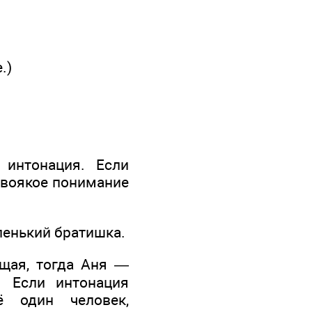
.)
интонация. Если
двоякое понимание
аленький братишка.
ющая, тогда Аня —
. Если интонация
ё один человек,