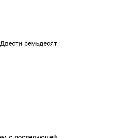
) Двести семьдесят
там с последующей