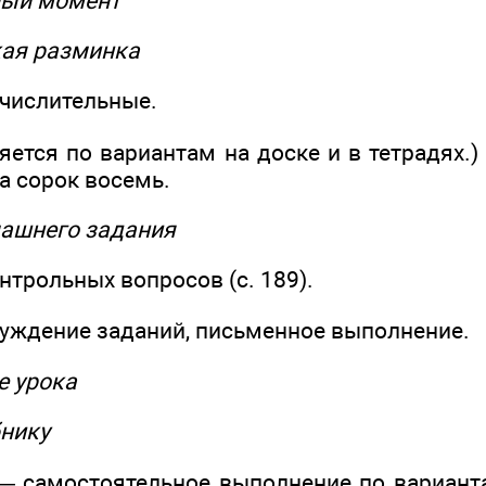
ный момент
кая разминка
числительные.
яется по вариантам на доске и в тетрадях.
а сорок восемь.
машнего задания
нтрольных вопросов (с. 189).
бсуждение заданий, письменное выполнение.
е урока
бнику
7 — самостоятельное выполнение по вариан