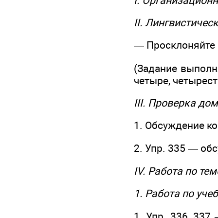
I. Организацион
II. Лингвистичес
— Просклоняйте 
(Задание выполн
четыре, четырест
III. Проверка до
1. Обсуждение ко
2. Упр. 335 — о
IV. Работа по тем
1. Работа по уче
1. Упр. 336, 33