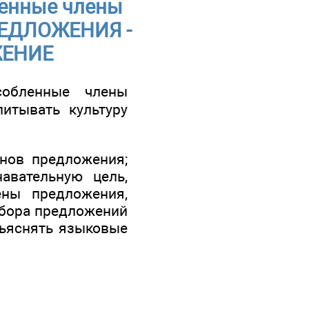
ленные члены
РЕДЛОЖЕНИЯ -
ЖЕНИЕ
обленные члены
питывать культуру
енов предложения;
авательную цель,
ны предложения,
збора предложений
бъяснять языковые