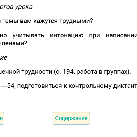
огов урока
 темы вам кажутся трудными?
о учитывать интонацию при написани
членами?
ие
енной трудности (с. 194, работа в группах).
7—54, подготовиться к контрольному диктант
я
Содержание