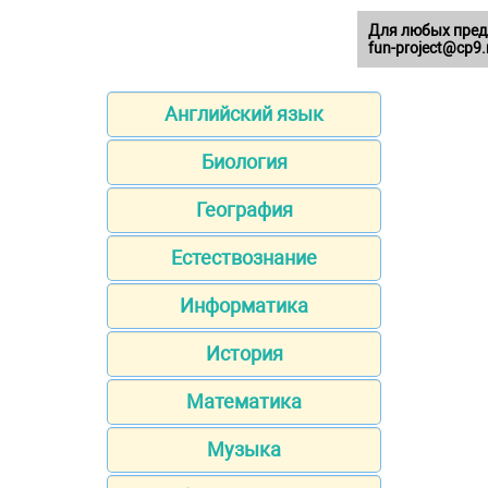
Для любых пред
fun-project@cp9.
Английский язык
Биология
География
Естествознание
Информатика
История
Математика
Музыка