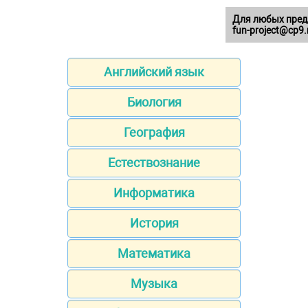
Для любых пред
fun-project@cp9.
Английский язык
Биология
География
Естествознание
Информатика
История
Математика
Музыка