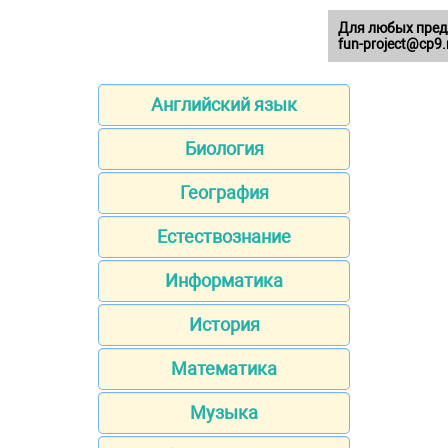
Для любых пред
fun-project@cp9.
Английский язык
Биология
География
Естествознание
Информатика
История
Математика
Музыка