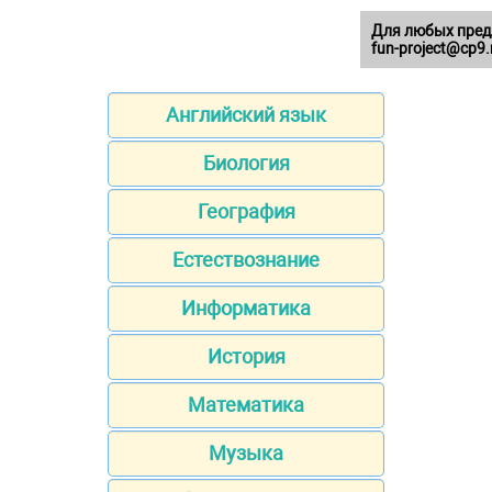
Для любых пред
fun-project@cp9.
Английский язык
Биология
География
Естествознание
Информатика
История
Математика
Музыка