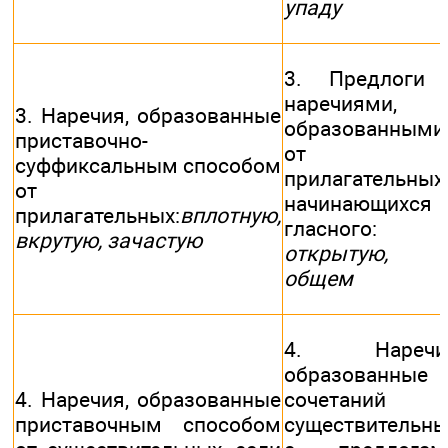
упаду
3. Предлоги
наречиями,
3. Наречия, образованные
образованными
приставочно-
от
суффиксальным способом
прилагательных,
от
начинающихся
прилагательных:
вплотную,
гласного
вкрутую, зачастую
открытую, 
общем
4. Наречия
образованные 
4. Наречия, образованные
сочетаний
приставочным способом
существительны