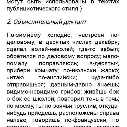
могут быть использованы в текстах
публицистического стиля.)
2. Объяснительный диктант
По-зимнему холодно; настроен по-
деловому; в десятых числах декабря;
сделал волей-неволей; где-то забыл;
обратился по деловому вопросу; мало-
помалу поправляюсь; в-десятых,
прибери комнату; по-июльски жарко;
читаю по-английски; куда-либо
отправишься; давным-давно знаешь;
видимо-невидимо грибов; живёшь бок
о бок со школой; повторил точь-в-точь;
по-моему, ты по-заячьи труслив; откуда-
нибудь приедешь; расположены справа
налево; говоришь по-французски; по
летнему времени; крепко-накрепко