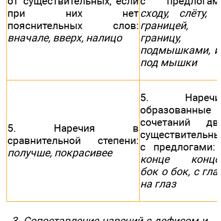
от существительных, если
с предлогам
при них нет
сходу, слёту, 
пояснительных слов:
границей, 
вначале, вверх, налицо
границу,
подмышками, и
под мышки
5. Наречия
образованные 
сочетаний дв
5. Наречия в
существительны
сравнительной степени:
с предлогами
получше, покрасивее
конце концо
бок о бок, с гла
на глаз
3. Сопоставление наречий с дефисом и