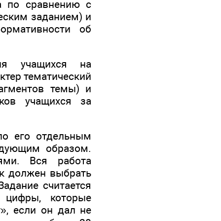
а по сравнению с
еским заданием) и
ормативности об
ния учащихся на
актер тематический
агментов темы) и
ков учащихся за
по его отдельным
едующим образом.
ями. Вся работа
ник должен выбрать
Задание считается
 цифры, которые
», если он дал не