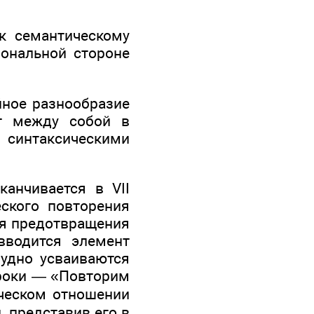
к семантическому
иональной стороне
ное разнообразие
ют между собой в
 синтаксическими
анчивается в VII
еского повторения
ля предотвращения
вводится элемент
рудно усваиваются
уроки — «Повторим
ческом отношении
, представив его в