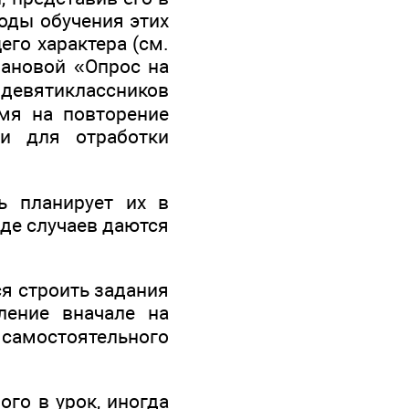
оды обучения этих
го характера (см.
гдановой «Опрос на
х девятиклассников
емя на повторение
ти для отработки
ь планирует их в
яде случаев даются
я строить задания
ление вначале на
 самостоятельного
ого в урок, иногда