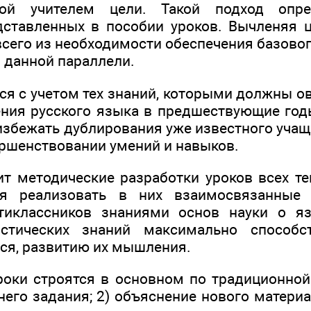
ной учителем цели. Такой подход опре
ставленных в пособии уроков. Вычленяя ц
всего из необходимости обеспечения базово
 данной параллели.
ся с учетом тех знаний, которыми должны о
ения русского языка в предшествующие год
 избежать дублирования уже известного уча
ершенствовании умений и навыков.
т методические разработки уроков всех тем
я реализовать в них взаимосвязанные 
тиклассников знаниями основ науки о я
стических знаний максимально способс
ся, развитию их мышления.
оки строятся в основном по традиционной 
его задания; 2) объяснение нового материа