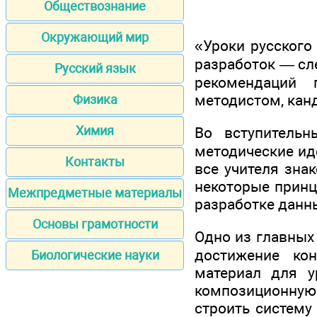
Обществознание
Окружающий мир
«Уроки русского
разработок — сл
Русский язык
рекомендаций 
методистом, кан
Физика
Химия
Во вступительн
методические иде
Контакты
все учителя зна
некоторые принц
Межпредметные материалы
разработке данн
Основы грамотности
Одно из главных
достижение кон
Биологические науки
материал для у
композиционную с
строить систему