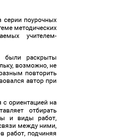
з серии поурочных
теме методических
аемых учителем-
»1 были раскрыты
льку, возможно, не
бразным повторить
вовался автор при
 с ориентацией на
тавляет отбирать
мы и виды работ,
 связи между ними,
в работ, подчиняя