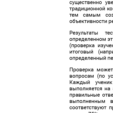
существенно ув
традиционной ко
тем самым соз
объективности р
Результаты те
определенном эта
(проверка изуч
итоговый (нап
определенный пе
Проверка может
вопросам (по у
Каждый ученик
выполняется на 
правильные отве
выполненным в
соответствуют п