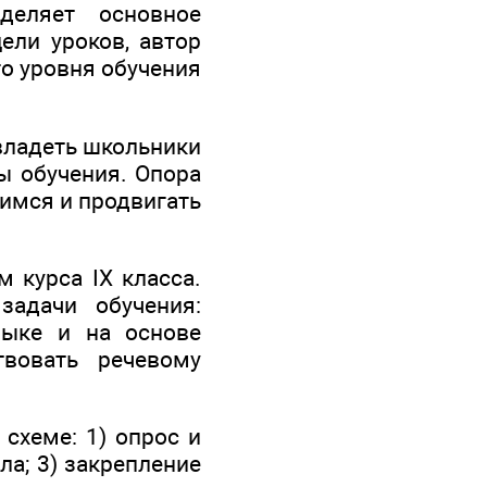
деляет основное
ели уроков, автор
го уровня обучения
владеть школьники
ы обучения. Опора
щимся и продвигать
 курса IX класса.
задачи обучения:
зыке и на основе
твовать речевому
схеме: 1) опрос и
ла; 3) закрепление