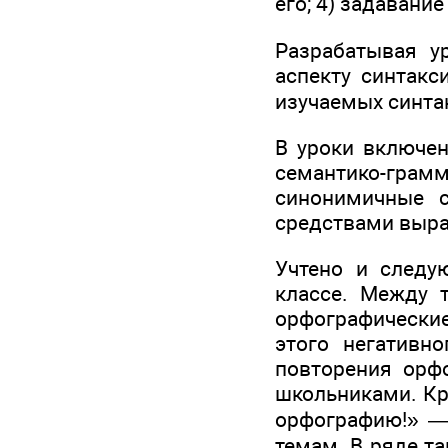
его; 4) задавание
Разрабатывая у
аспекту синтакс
изучаемых синта
В уроки включе
семантико-грам
синонимичные с
средствами выра
Учтено и следу
классе. Между т
орфографические
этого негативн
повторения орфо
школьниками. Кр
орфографию!» —
темам. В ряде та