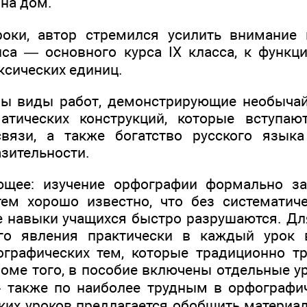
 на дом.
роки, автор стремился усилить внимание 
иса — основного курса IX класса, к функц
ксических единиц.
ны виды работ, демонстрирующие необычай
матических конструкций, которые вступа
вязи, а также богатство русского языка
зительности.
ющее: изучение орфографии формально зак
ем хорошо известно, что без систематич
 навыки учащихся быстро разрушаются. Д
ого явления практически в каждый урок 
графических тем, которые традиционно т
оме того, в пособие включены отдельные 
 также по наиболее трудным в орфографи
ких уроков предлагается обобщить материал