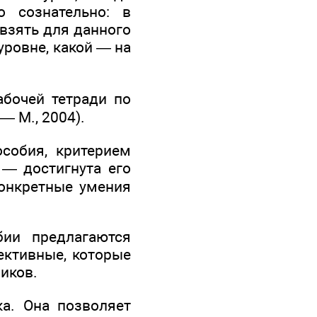
о сознательно: в
 взять для данного
уровне, какой — на
абочей тетради по
.— М., 2004).
особия, критерием
 — достигнута его
конкретные умения
ии предлагаются
ективные, которые
иков.
а. Она позволяет