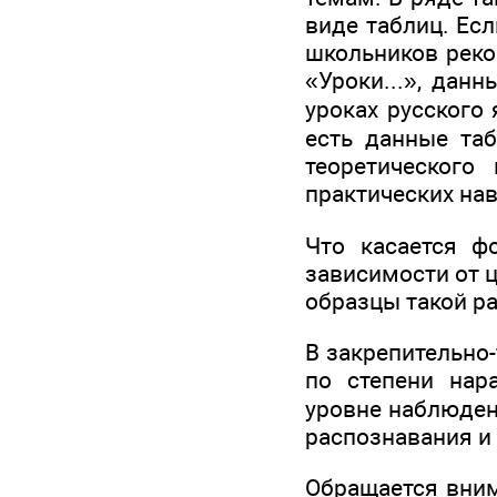
виде таблиц. Ес
школьников реко
«Уроки...», данн
уроках русского 
есть данные таб
теоретического
практических на
Что касается ф
зависимости от ц
образцы такой р
В закрепительно
по степени нар
уровне наблюден
распознавания и
Обращается вним