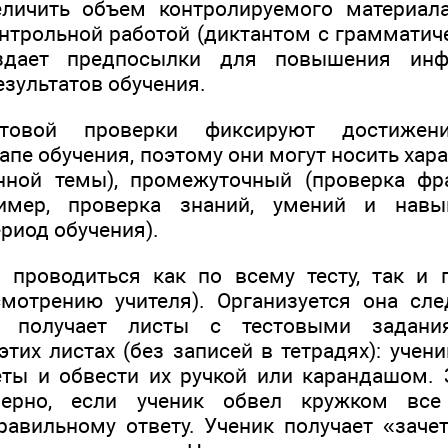
еличить объем контролируемого материал
нтрольной работой (диктантом с грамматич
дает предпосылки для повышения инф
езультатов обучения.
стовой проверки фиксируют достиже
пе обучения, поэтому они могут носить хар
енной темы), промежуточный (проверка фр
ример, проверка знаний, умений и навы
риод обучения).
 проводиться как по всему тесту, так и 
смотрению учителя). Организуется она сл
 получает листы с тестовыми задани
этих листах (без записей в тетрадях): уче
ты и обвести их ручкой или карандашом. 
ерно, если ученик обвел кружком все
равильному ответу. Ученик получает «зачет