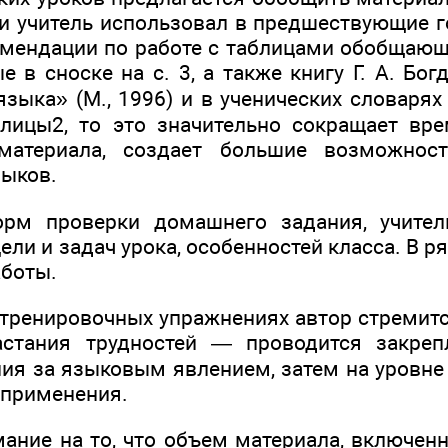
ли учитель использовал в предшествующие г
мендации по работе с таблицами обобщающе
ые в сноске на с. 3, а также книгу Г. А. Бо
языка» (М., 1996) и в ученических словаря
лицы2, то это значительно сокращает вр
 материала, создает большие возможнос
выков.
орм проверки домашнего задания, учител
ели и задач урока, особенностей класса. В р
аботы.
-тренировочных упражнениях автор стремитс
астания трудностей — проводится закреп
ия за языковым явлением, затем на уровне
 применения.
ание на то, что объем материала, включенн