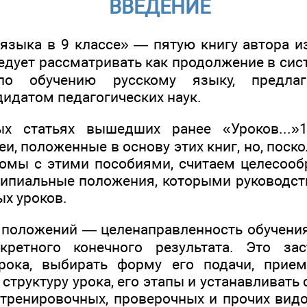
ВВЕДЕНИЕ
 языка в 9 классе» — пятую книгу автора и
едует рассматривать как продолжение в сис
по обучению русскому языку, предлаг
дидатом педагогических наук.
ых статьях вышедших ранее «Уроков...
и, положенные в основу этих книг, но, поско
комы с этими пособиями, считаем целесоо
ипиальные положения, которыми руководст
ых уроков.
 положений — целенаправленность обучения
кретного конечного результата. Это зас
рока, выбирать форму его подачи, прие
труктуру урока, его этапы и устанавливать
 тренировочных, проверочных и прочих видо