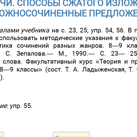
ЕЧИ. СПОСОБЫ СЖАТОГО ИЗЛОЖЕ
ОЖНОСОЧИНЕННЫЕ ПРЕДЛОЖ
алами учебника
на с. 23, 25; упр. 54, 56. В
спользовать методические указания к факу
тика сочинений разных жанров. 8—9 клас
. С. Зепалова.— М., 1990.— С. 23— 25
 слова. Факультативный курс «Теория и п
8—9 классы» (сост. Т. А. Ладыженская, Т. 
).
ие
: упр. 55.