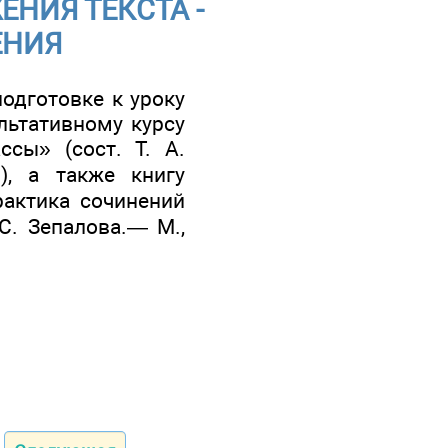
НИЯ ТЕКСТА -
ЕНИЯ
 подготовке к уроку
льтативному курсу
сы» (сост. Т. А.
), а также книгу
рактика сочинений
С. Зепалова.— М.,