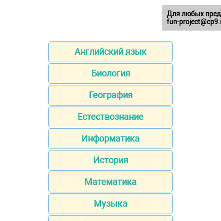
Для любых пред
fun-project@cp9.
Английский язык
Биология
География
Естествознание
Информатика
История
Математика
Музыка