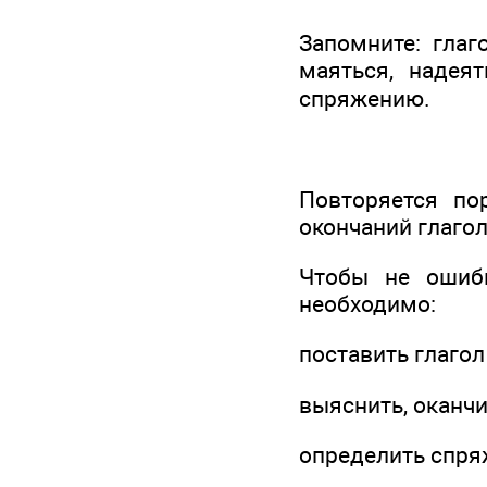
Запомните: глаго
маяться, надеят
спряжению.
Повторяется по
окончаний глагол
Чтобы не ошиби
необходимо:
поставить глагол
выяснить, оканчи
определить спря