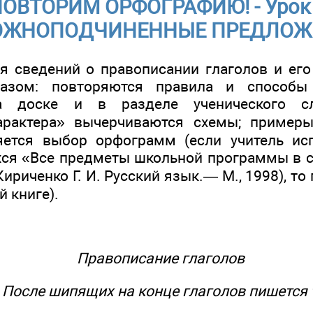
ОВТОРИМ ОРФОГРАФИЮ! - Урок 
ОЖНОПОДЧИНЕННЫЕ ПРЕДЛОЖ
ия сведений о правописании глаголов и ег
азом: повторяются правила и способы
а доске и в разделе ученического с
рактера» вычерчиваются схемы; пример
яется выбор орфограмм (если учитель ис
хся «Все предметы школьной программы в с
, Кириченко Г. И. Русский язык.— М., 1998), 
й книге).
Правописание глаголов
После шипящих на конце глаголов пишется 