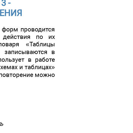
3 -
ЕНИЯ
о форм проводится
 действия по их
ловаря «Таблицы
ы записываются в
пользует в работе
хемах и таблицах»
то повторение можно
ъ