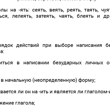
лы на -ять: сеять, веять, реять, таять, чуят
ься, лелеять, затеять, чаять, блеять и д
рядок действий при выборе написания б
а:
ться в написании безударных личных ок
 в начальную (неопределенную) форму;
вается ли он на -ить и является ли глаголом
жение глагола;