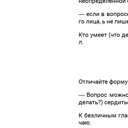
неопределенной 
— если в вопросе
го лица, ь не пиш
Кто умеет (что де
л.
Отличайте форму
— Вопрос можно 
делать?) сердить
К безличным глаг
чаю.