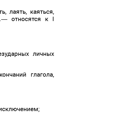
ь, лаять, каяться,
р.— относятся к I
езударных личных
ончаний глагола,
-исключением;