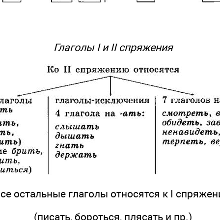
Глаголы I и II спряжения
се остальные глаголы относятся к I спряже
(писать, бороться, плясать и пр.)