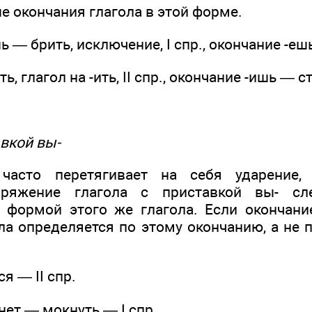
е окончания глагола в этой форме.
ь — брить, исключение, I спр., окончание -еш
ь, глагол на -ить, II спр., окончание -ишь — с
авкой вы-
часто перетягивает на себя ударение,
пряжение глагола с приставкой вы- сле
 формой этого же глагола. Если окончани
ла определяется по этому окончанию, а не 
я — II спр.
ет — мокнуть — I спр.