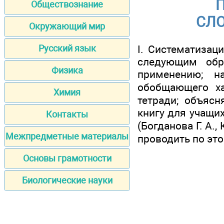
П
Обществознание
СЛ
Окружающий мир
I. Систематизац
Русский язык
следующим обр
Физика
применению; н
обобщающего ха
Химия
тетради; объясн
книгу для учащи
Контакты
(Богданова Г. А.
Межпредметные материалы
проводить по это
Основы грамотности
Биологические науки