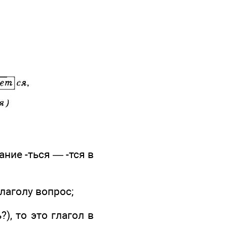
ние -ться — -тся в
глаголу вопрос;
), то это глагол в