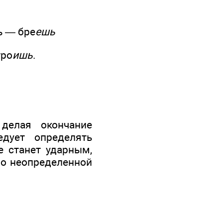
ь — бре
ешь
тро
ишь
.
 делая окончание
дует определять
е станет ударным,
по неопределенной