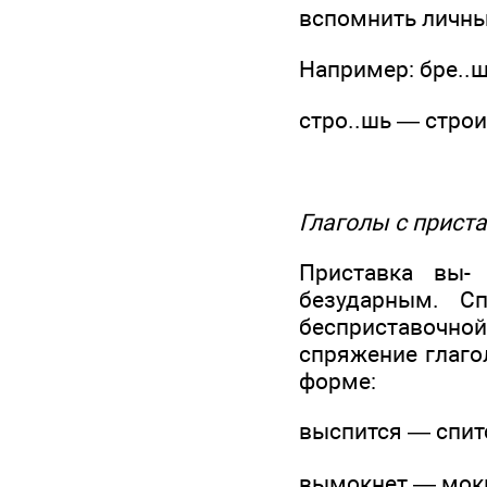
вспомнить личны
Например: бре..ш
стро..шь — строит
Глаголы с прист
Приставка вы- 
безударным. С
бесприставочной
спряжение глаго
форме:
выспится — спитс
вымокнет — мокн