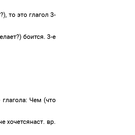
), то это глагол 3-
елает?) боится. 3-е
глагола: Чем (что
е хочетсянаст. вр.