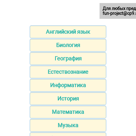
Для любых пред
fun-project@cp9.
Английский язык
Биология
География
Естествознание
Информатика
История
Математика
Музыка