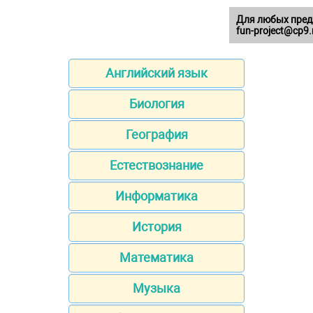
Для любых пред
fun-project@cp9.
Английский язык
Биология
География
Естествознание
Информатика
История
Математика
Музыка