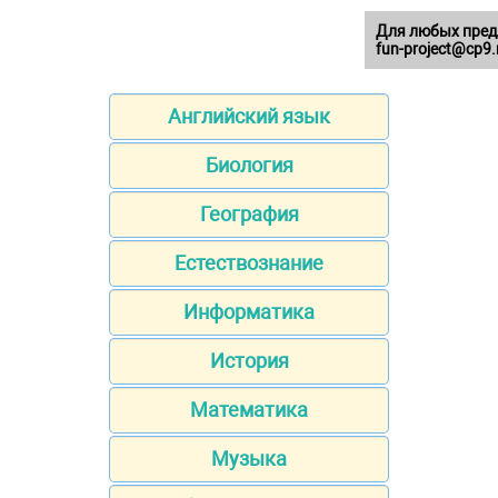
Для любых пред
fun-project@cp9.
Английский язык
Биология
География
Естествознание
Информатика
История
Математика
Музыка