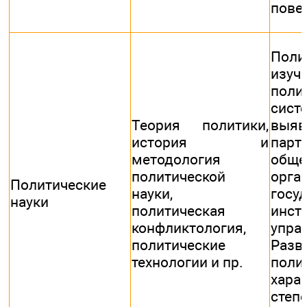
пове
Поли
изуч
поли
сист
Теория политики,
выя
история и
па
методология
обще
политической
орг
Политические
науки,
госу
науки
политическая
инст
конфликтология,
упра
политические
Разв
технологии и пр.
поли
хара
степ