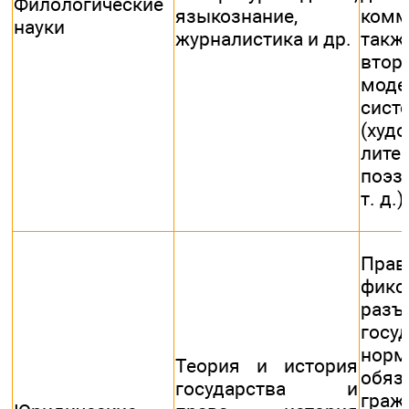
Филологические
языкознание,
комм
науки
журналистика и др.
так
втор
моде
сист
(худ
литер
поэз
т. д.)
Прав
фик
разъ
госу
нор
Теория и история
обяз
государства и
граж