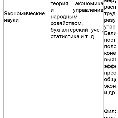
мер
теория, экономика
расп
и управление
Экономические
тру
народным
науки
резу
хозяйством,
утв
бухгалтерский учет,
Бели
статистика и т. д.
пос
поло
коне
выя
эффе
прео
обще
экон
и др.
Фило
явл