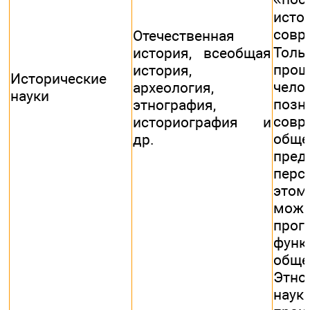
ист
совр
Отечественная
Толь
история, всеобщая
про
история,
Исторические
чел
археология,
науки
позн
этнография,
совр
историография и
обще
др.
пред
пер
это
можн
прог
функ
обще
Этн
н