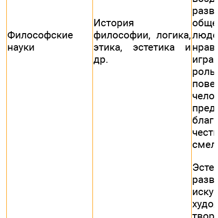
разв
История
обще
Философские
философии, логика,
люде
науки
этика, эстетика и
нрав
др.
игр
роль
пове
чел
пред
благ
честн
смел
Эстет
разв
иск
худо
творч