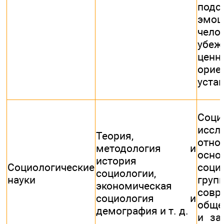
подс
эмо
чел
убеж
ценн
ори
уста
Соци
иссл
Теория,
отно
методология и
осно
история
Социологические
соци
социологии,
науки
груп
экономическая
совр
социология и
обще
демография и т. д.
и за