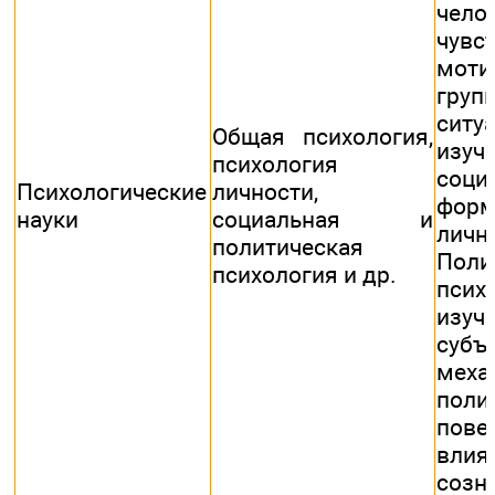
чел
чу
мот
груп
сит
Общая психология,
изуч
психология
соци
Психологические
личности,
форм
науки
социальная и
личн
политическая
Поли
психология и др.
псих
изуч
субъ
меха
поли
пове
влия
со