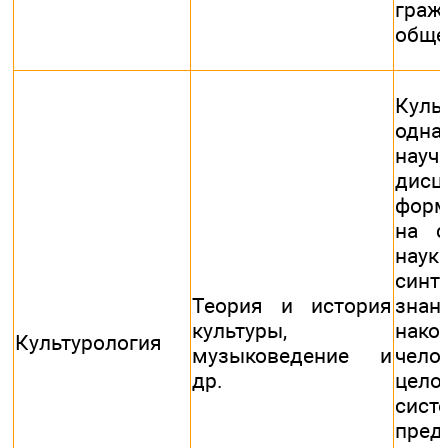
граж
обще
Куль
одна
науч
дисц
форм
на с
на
синт
Теория и история
знани
культуры,
нако
Культурология
музыковедение и
чело
др.
цело
сист
пред