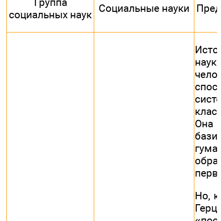
Группа
Социальные науки
Пред
социальных наук
Ист
наук
чело
сп
сист
клас
Она
бази
гума
обра
перв
Но, к
Герце
«пос