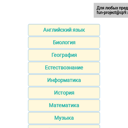
Для любых пред
fun-project@cp9.
Английский язык
Биология
География
Естествознание
Информатика
История
Математика
Музыка