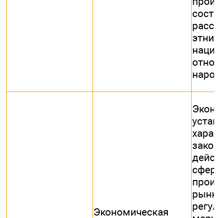
прои
соста
расс
этн
наци
отно
наро
Экон
уста
хара
зако
дей
сфер
про
рынк
регу
Экономическая