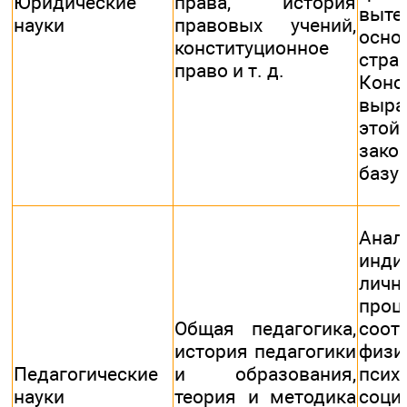
Юридические
права, история
выт
науки
правовых учений,
осно
конституционное
ст
право и т. д.
Кон
выра
это
зако
базу
Анал
инди
личн
проц
Общая педагогика,
соот
история педагогики
физи
Педагогические
и образования,
пси
науки
теория и методика
соци