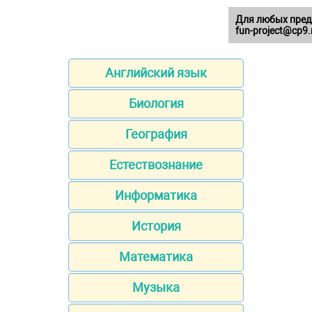
Для любых пред
fun-project@cp9.
Английский язык
Биология
География
Естествознание
Информатика
История
Математика
Музыка