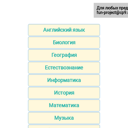
Для любых пред
fun-project@cp9.
Английский язык
Биология
География
Естествознание
Информатика
История
Математика
Музыка