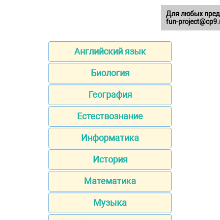
Для любых пред
fun-project@cp9.
Английский язык
Биология
География
Естествознание
Информатика
История
Математика
Музыка