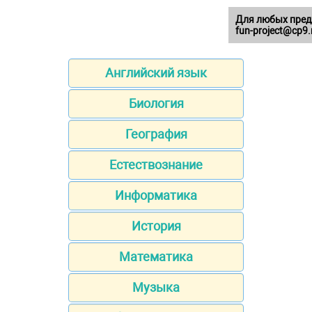
Для любых пред
fun-project@cp9.
Английский язык
Биология
География
Естествознание
Информатика
История
Математика
Музыка