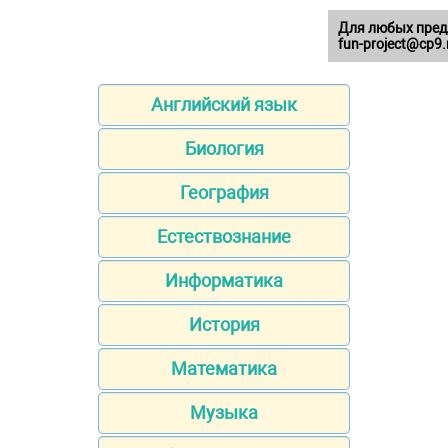
Для любых пред
fun-project@cp9.
Английский язык
Биология
География
Естествознание
Информатика
История
Математика
Музыка