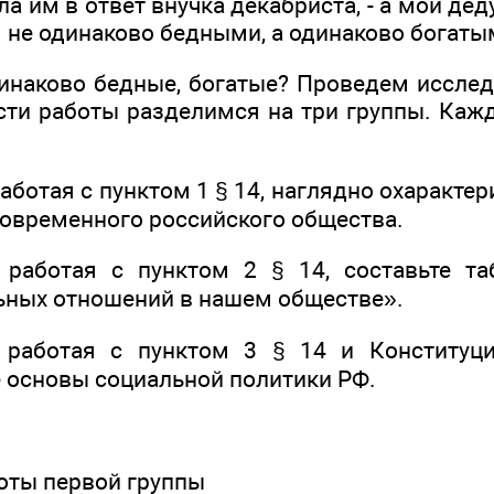
ала им в ответ внучка декабриста, - а мой де
м не одинаково бедными, а одинаково богат
динаково бедные, богатые? Проведем иссле
ти работы разделимся на три группы. Кажд
работая с пунктом 1 § 14, наглядно охаракте
овременного российского общества.
 работая с пунктом 2 § 14, составьте т
ьных отношений в нашем обществе».
- работая с пунктом 3 § 14 и Конституци
 основы социальной политики РФ.
оты первой группы