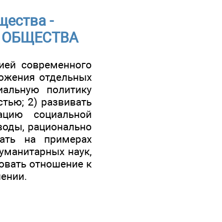
щества -
 ОБЩЕСТВА
цией современного
ложения отдельных
иальную политику
тью; 2) развивать
ацию социальной
воды, рационально
ать на примерах
уманитарных наук,
ровать отношение к
ении.