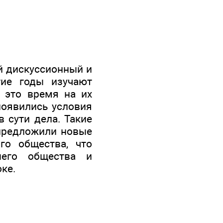
й дискуссионный и
гие годы изучают
 это время на их
появились условия
в сути дела. Такие
, предложили новые
го общества, что
шего общества и
ке.