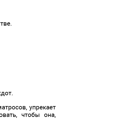
тве.
дот.
матросов, упрекает
вать, чтобы она,