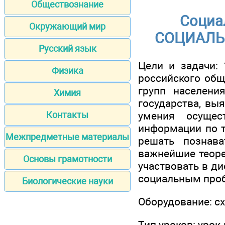
Обществознание
Социал
Окружающий мир
СОЦИАЛЬ
Русский язык
Цели и задачи: 
Физика
российского общ
групп населени
Химия
государства, вы
умения осущес
Контакты
информации по т
Межпредметные материалы
решать познав
важнейшие теоре
Основы грамотности
участвовать в ди
социальным проб
Биологические науки
Оборудование: сх
Тип уроков: урок