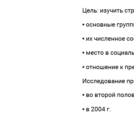
Цель: изучить ст
• основные групп
• их численное с
• место в социал
• отношение к п
Исследование пр
• во второй полов
• в 2004 г.