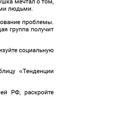
душка мечтал о том,
ыми людьми.
дование проблемы.
ая группа получит
ризуйте социальную
аблицу «Тенденции
ей РФ, раскройте