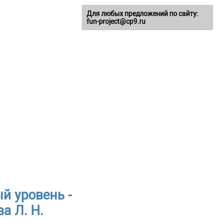
Для любых предложений по сайту:
fun-project@cp9.ru
й уровень -
а Л. Н.