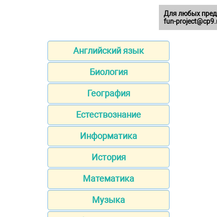
Для любых пред
fun-project@cp9.
Английский язык
Биология
География
Естествознание
Информатика
История
Математика
Музыка