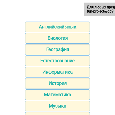
Для любых пред
fun-project@cp9.
Английский язык
Биология
География
Естествознание
Информатика
История
Математика
Музыка