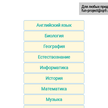
Для любых пред
fun-project@cp9.
Английский язык
Биология
География
Естествознание
Информатика
История
Математика
Музыка