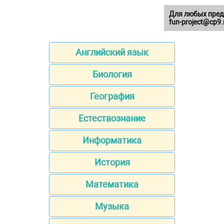
Для любых пред
fun-project@cp9.
Английский язык
Биология
География
Естествознание
Информатика
История
Математика
Музыка