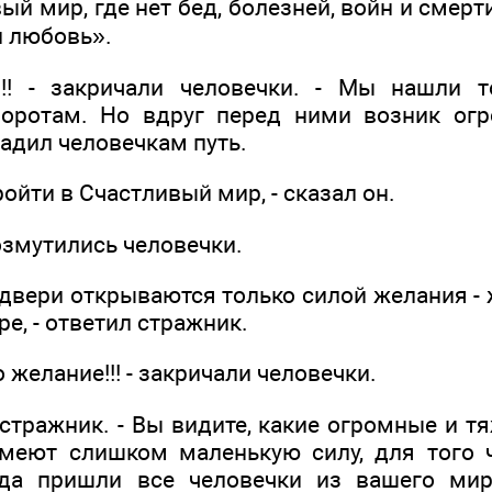
ый мир, где нет бед, болезней, войн и смерти
и любовь».
!!! - закричали человечки. - Мы нашли т
воротам. Но вдруг перед ними возник ог
адил человечкам путь.
ройти в Счастливый мир, - сказал он.
возмутились человечки.
и двери открываются только силой желания -
е, - ответил стражник.
то желание!!! - закричали человечки.
л стражник. - Вы видите, какие огромные и т
меют слишком маленькую силу, для того ч
да пришли все человечки из вашего мир