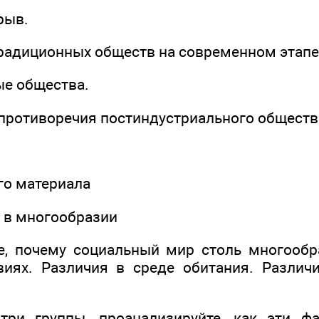
рыв.
традиционных обществ на современном этапе
ые общества.
 противоречия постиндустриального обществ
ого материала
а в многообразии
е, почему социальный мир столь многообр
иях. Различия в среде обитания. Различ
три группы, проанализируйте, как эти ф