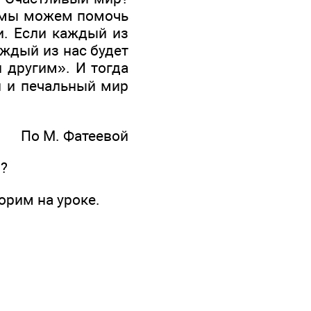
ко мы можем помочь
и. Если каждый из
аждый из нас будет
й другим». И тогда
й и печальный мир
По М. Фатеевой
л?
орим на уроке.