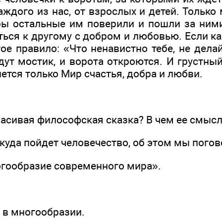
каждого из нас, от взрослых и детей. Толь
бы остальные им поверили и пошли за ним
ться к другому с добром и любовью. Если к
ое правило: «Что ненавистно тебе, не дела
дут мостик, и ворота откроются. И грустны
нется только Мир счастья, добра и любви.
красивая философская сказка? В чем ее смыс
 куда пойдет человечество, об этом мы погов
огообразие современного мира».
 в многообразии.