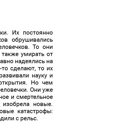
ки. Их постоянно
ков обрушивались
еловечков. То они
 также умирать от
равно надеялись на
-то сделают, то их
развивали науку и
открытия. Но чем
еловечки. Они уже
ное и смертельное
 изобрела новые.
овые катастрофы:
дили с рельс.