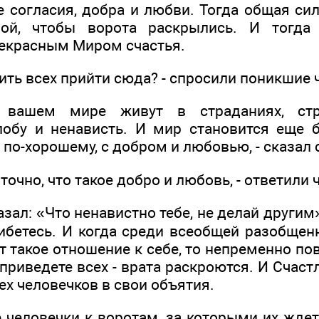
е согласия, добра и любви. Тогда общая си
ной, чтобы ворота раскрылись. И тогд
екрасным Миром счастья.
дить всех прийти сюда? - спросили поникшие 
 вашем мире живут в страданиях, ст
лобу и ненависть. И мир становится еще 
 по-хорошему, с добром и любовью, - сказал
точно, что такое добро и любовь, - ответили 
азал: «Что ненавистно тебе, не делай другим
ибетесь. И когда среди всеобщей разобщенн
т такое отношение к себе, то непременно по
 приведете всех - врата раскроются. И Счас
х человечков в свои объятия.
е человечки к воротам, за которыми их жде