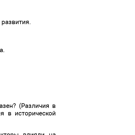
 развития.
а.
азен? (Различия в
ия в исторической
акторы влияли на