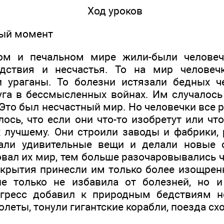
Ход уроков
ный момент
ом и печальном мире жили-были человеч
едствия и несчастья. То на мир человеч
 ураганы. То болезни истязали бедных ч
уга в бессмысленных войнах. Им случалось
 Это был несчастный мир. Но человечки все 
ось, что если они что-то изобретут или что
 лучшему. Они строили заводы и фабрики, 
етали удивительные вещи и делали новые 
вал их мир, тем больше разочаровывались ч
ткрытия принесли им только более изощрен
не только не избавила от болезней, но и
огресс добавил к природным бедствиям н
леты, тонули гигантские корабли, поезда схо