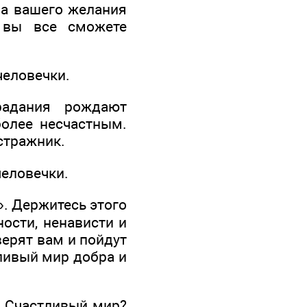
ла вашего желания
а вы все сможете
человечки.
радания рождают
более несчастным.
 стражник.
человечки.
». Держитесь этого
ости, ненависти и
верят вам и пойдут
тливый мир добра и
т Счастливый мир?