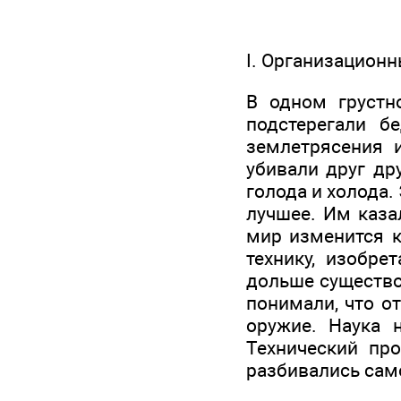
I. Организацион
В одном грустн
подстерегали б
землетрясения и
убивали друг др
голода и холода.
лучшее. Им казал
мир изменится к
технику, изобр
дольше существо
понимали, что о
оружие. Наука 
Технический пр
разбивались само