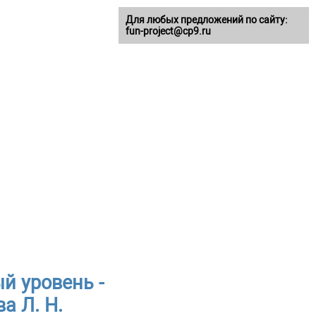
Для любых предложений по сайту:
fun-project@cp9.ru
й уровень -
а Л. Н.