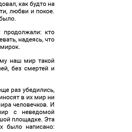
овал, как будто на
ти, любви и покое.
 было.
И продолжали: кто
евать, надеясь, что
 мирок.
ему наш мир такой
ней, без смертей и
еще раз убедились,
риносят в их мир ни
мира человечков. И
мир с неведомой
ьшой площадке. Эта
х было написано: