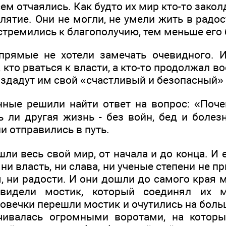
ем отчаялись. Как будто их мир кто-то заколд
ятие. Они не могли, не умели жить в радос
стремились к благополучию, тем меньше его
прямые не хотели замечать очевидного. 
 кто рваться к власти, а кто-то продолжал во
оздадут им свой «счастливый и безопасный»
ные решили найти ответ на вопрос: «Поч
ь ли другая жизнь - без войн, бед и болез
и отправились в путь.
ли весь свой мир, от начала и до конца. И 
 ни власть, ни слава, ни ученые степени не п
я, ни радости. И они дошли до самого края 
видели мостик, который соединял их 
ловечки перешли мостик и очутились на бол
чивалась огромными воротами, на которы