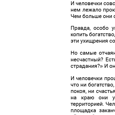
И человечки совс
нем лежало прокл
Чем больше они 
Правда, особо у
копить богатство,
эти ухищрения с
Но самые отчаян
несчастный? Ест
страдания?» И он
И человечки прош
что ни богатство,
покоя, ни счасть
на краю они у
территорией. Че
площадка закан