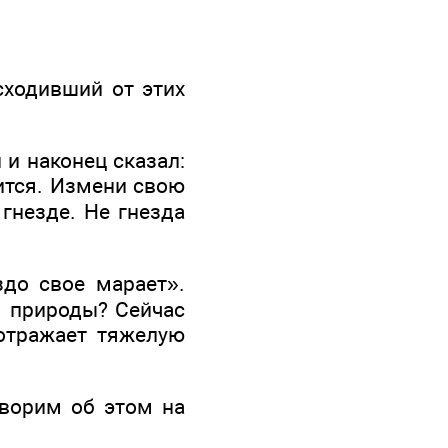
сходивший от этих
 и наконец сказал:
нится. Измени свою
гнезде. Не гнезда
здо свое марает».
я природы? Сейчас
отражает тяжелую
оворим об этом на