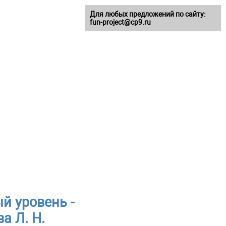
Для любых предложений по сайту:
fun-project@cp9.ru
й уровень -
а Л. Н.