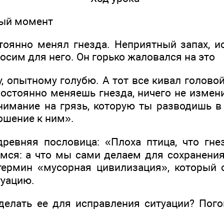
ный момент
тоянно менял гнезда. Неприятный запах, и
осим для него. Он горько жаловался на это
, опытному голубю. А тот все кивал головой
 постоянно меняешь гнезда, ничего не изме
нимание на грязь, которую ты разводишь в 
ношение к ним».
древняя пословица: «Плоха птица, что гне
мся: а что мы сами делаем для сохранени
термин «мусорная цивилизация», который 
уацию.
елать ее для исправления ситуации? Пог