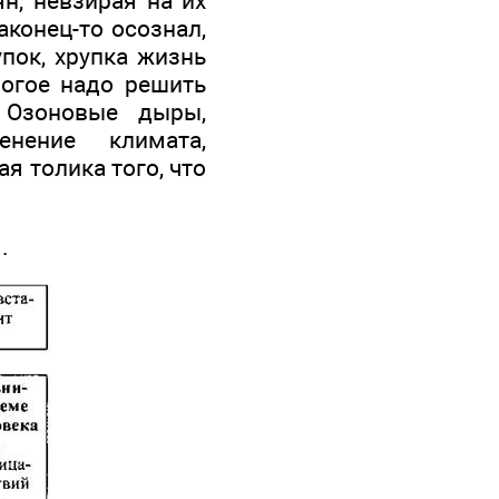
н, невзирая на их
аконец-то осознал,
упок, хрупка жизнь
ногое надо решить
 Озоновые дыры,
енение климата,
я толика того, что
.