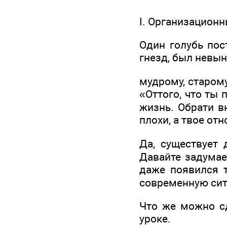
I. Организацион
Один голубь пос
гнезд, был невын
мудрому, старому
«Оттого, что ты
жизнь. Обрати в
плохи, а твое от
Да, существует 
Давайте задумае
даже появился 
современную сит
Что же можно сд
уроке.