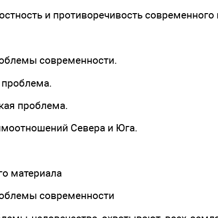
лостность и противоречивость современного
роблемы современности.
 проблема.
кая проблема.
имоотношений Севера и Юга.
ого материала
роблемы современности