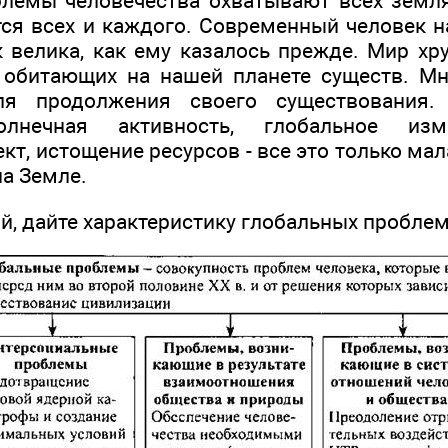
лемы человечества охватывают всех земля
тся всех и каждого. Современный человек н
к велика, как ему казалось прежде. Мир хр
 обитающих на нашей планете существ. М
для продолжения своего существования.
олнечная активность, глобальное изм
т, истощение ресурсов - все это только мала
на Земле.
й, дайте характеристику глобальных проблем