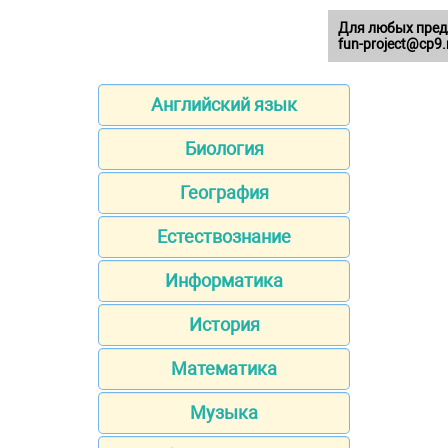
Для любых пред
fun-project@cp9.
Английский язык
Биология
География
Естествознание
Информатика
История
Математика
Музыка