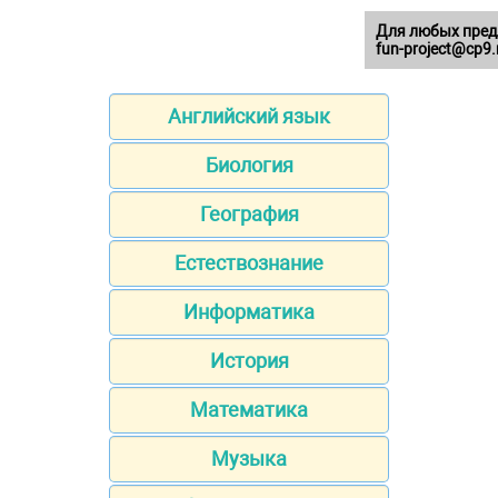
Для любых пред
fun-project@cp9.
Английский язык
Биология
География
Естествознание
Информатика
История
Математика
Музыка