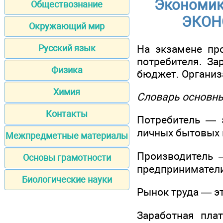
Экономик
Обществознание
ЭКОН
Окружающий мир
На экзамене пр
Русский язык
потребителя. За
Физика
бюджет. Организ
Химия
Словарь основны
Контакты
Потребитель — э
личных бытовых 
Межпредметные материалы
Производитель —
Основы грамотности
предпринимател
Биологические науки
Рынок труда — э
Заработная пла