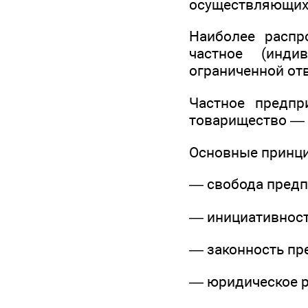
осуществляющих 
Наиболее распр
частное (инди
ограниченной от
Частное предпр
товарищество — 
Основные принци
— свобода предп
— инициативност
— законность пр
— юридическое р