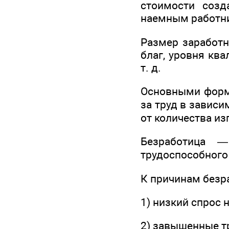
стоимости созд
наемным работни
Размер заработн
благ, уровня кв
т. д.
Основными форм
за труд в завис
от количества из
Безработица —
трудоспособного 
К причинам безр
1) низкий спрос 
2) завышенные т