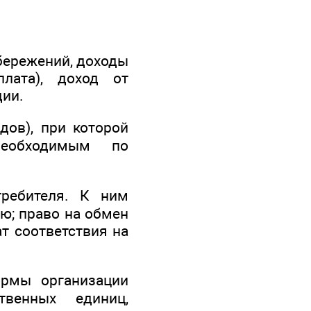
сбережений, доходы
лата), доход от
дии.
ов), при которой
необходимым по
ребителя. К ним
ю; право на обмен
ат соответствия на
рмы организации
твенных единиц,