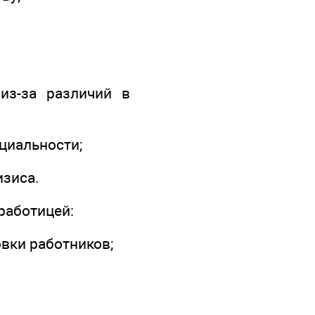
из-за различий в
циальности;
изиса.
работицей:
вки работников;