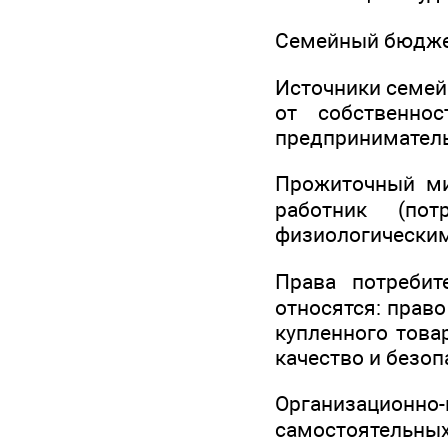
Семейный бюджет
Источники семей
от собственно
предпринимательс
Прожиточный ми
работник (по
физиологическим
Права потреби
относятся: прав
купленного това
качество и безоп
Организационн
самостоятельн